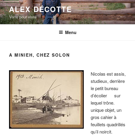
Aller
ALEX DÉCOTTE
au
Vivre pour vivre
contenu
principal
Menu
A MINIEH, CHEZ SOLON
Nicolas est assis,
studieux, derrière
le petit bureau
d’écolier sur
lequel trône.
unique objet, un
gros cahier à
feuillets quadrillés
qu’il noircit.