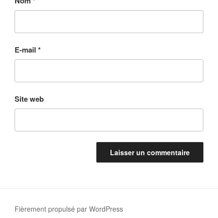
Nom
*
E-mail
*
Site web
A
l
t
Fièrement propulsé par WordPress
e