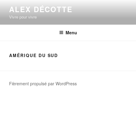
Aller
ALEX DÉCOTTE
au
Vivre pour vivre
contenu
principal
Menu
AMÉRIQUE DU SUD
Fièrement propulsé par WordPress