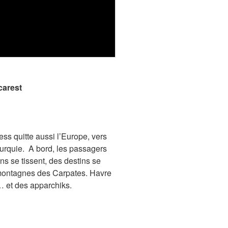
carest
ess quitte aussi l’Europe, vers
Turquie. A bord, les passagers
ns se tissent, des destins se
 montagnes des Carpates. Havre
s… et des apparchiks.