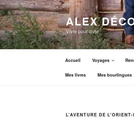
Aller
au
ALEX DÉC
contenu
principal
Vivre pour vivre
Accueil
Voyages
Ren
Mes livres
Mes bourlingues
L’AVENTURE DE L’ORIENT