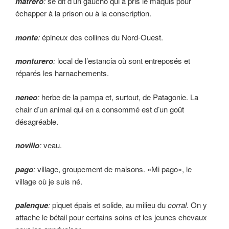
matrero
:
se dit d’un gaucho qui a pris le maquis pour
échapper à la prison ou à la conscription.
monte
:
épineux des collines du Nord-Ouest.
monturero
:
local de l’estancia où sont entre­posés et
réparés les harnachements.
neneo
:
herbe de la pampa et, surtout, de Pata­gonie. La
chair d’un animal qui en a con­sommé est d’un goût
désagréable.
novillo
:
veau.
pago
:
village, groupement de maisons. «Mi pago», le
village où je suis né.
palenque
:
piquet épais et solide, au milieu du
corral.
On y
attache le bétail pour certains soins et les jeunes chevaux