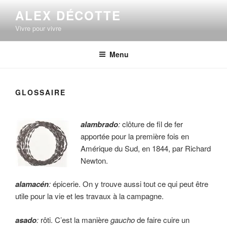
Aller
ALEX DÉCOTTE
au
Vivre pour vivre
contenu
principal
Menu
GLOSSAIRE
alambrado
:
clôture de fil de fer
apportée pour la première fois en
Amérique du Sud, en 1844, par Richard
Newton.
alamacén
:
épicerie. On y trouve aussi tout ce qui peut être
utile pour la vie et les travaux à la campagne.
asado
:
rôti. C’est la manière
gaucho
de faire cuire un