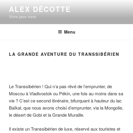
Aller
ALEX DÉCOTTE
au
Vivre pour vivre
contenu
principal
Menu
LA GRANDE AVENTURE DU TRANSSIBÉRIEN
Le Transsibérien ! Qui n’a pas rêvé de l’emprunter, de
Moscou à Vladivostok ou Pékin, une fois au moins dans sa
vie ? C’est ce second itinéraire, bifurquant à hauteur du lac
Baïkal, que nous avons choisi d’emprunter, via la Mongolie,
le désert de Gobi et la Grande Muraille.
Il existe un Transsibérien de luxe, réservé aux touristes et