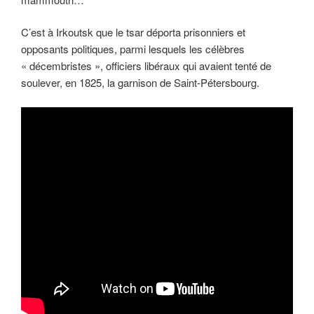
C’est à Irkoutsk que le tsar déporta prisonniers et
opposants politiques, parmi lesquels les célèbres
« décembristes », officiers libéraux qui avaient tenté de
soulever, en 1825, la garnison de Saint-Pétersbourg.