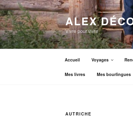
Aller
au
ALEX DÉC
contenu
principal
Vivre pour vivre
Accueil
Voyages
Ren
Mes livres
Mes bourlingues
AUTRICHE