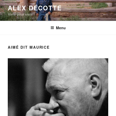
Aller
ALEX DÉCOTTE
au
Vivre pour vivre
contenu
principal
Menu
AIMÉ DIT MAURICE