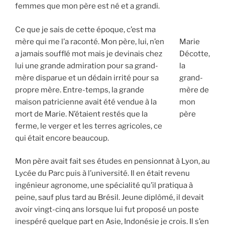
femmes que mon père est né et a grandi.
Ce que je sais de cette époque, c’est ma
mère qui me l’a raconté. Mon père, lui, n’en
Marie
a jamais soufflé mot mais je devinais chez
Décotte,
lui une grande admiration pour sa grand-
la
mère disparue et un dédain irrité pour sa
grand-
propre mère. Entre-temps, la grande
mère de
maison patricienne avait été vendue à la
mon
mort de Marie. N’étaient restés que la
père
ferme, le verger et les terres agricoles, ce
qui était encore beaucoup.
Mon père avait fait ses études en pensionnat à Lyon, au
Lycée du Parc puis à l’université. Il en était revenu
ingénieur agronome, une spécialité qu’il pratiqua à
peine, sauf plus tard au Brésil. Jeune diplômé, il devait
avoir vingt-cinq ans lorsque lui fut proposé un poste
inespéré quelque part en Asie, Indonésie je crois. Il s’en