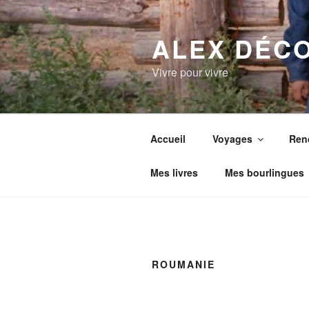
Aller
au
ALEX DÉC
contenu
principal
Vivre pour vivre
Accueil
Voyages
Ren
Mes livres
Mes bourlingues
ROUMANIE