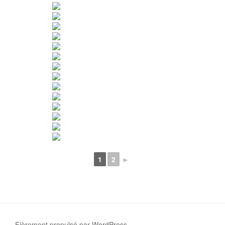
1
2
►
Fièrement propulsé par WordPress