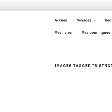
Aller
au
ALEX DÉC
contenu
Accueil
Voyages
Ren
principal
Vivre pour vivre
Mes livres
Mes bourlingues
IMAGES TAGGED "BISTRO