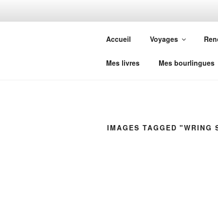
Aller
au
ALEX DÉC
contenu
Accueil
Voyages
Ren
principal
Vivre pour vivre
Mes livres
Mes bourlingues
IMAGES TAGGED "WRING 