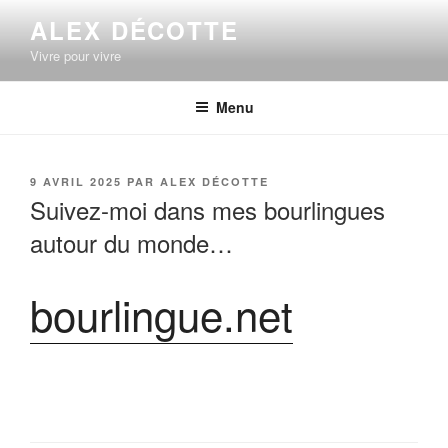
Aller
ALEX DÉCOTTE
au
Vivre pour vivre
contenu
principal
Menu
PUBLIÉ
9 AVRIL 2025
PAR
ALEX DÉCOTTE
LE
Suivez-moi dans mes bourlingues
autour du monde…
bourlingue.net