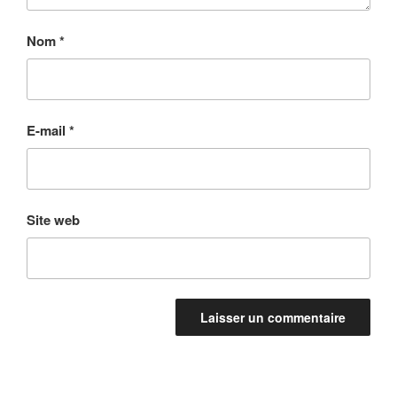
Nom
*
E-mail
*
Site web
A
l