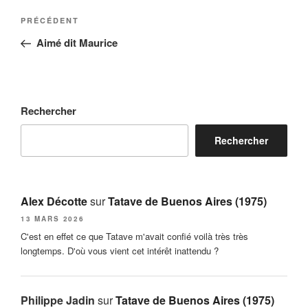
t
Navigation
Article
PRÉCÉDENT
e
de
précédent
r
Aimé dit Maurice
l’article
n
a
t
i
Rechercher
v
Rechercher
e
:
Alex Décotte
sur
Tatave de Buenos Aires (1975)
13 MARS 2026
C'est en effet ce que Tatave m'avait confié voilà très très
longtemps. D'où vous vient cet intérêt inattendu ?
Philippe Jadin
sur
Tatave de Buenos Aires (1975)