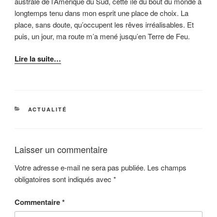
australe de l’Amérique du Sud, cette île du bout du monde a
longtemps tenu dans mon esprit une place de choix. La
place, sans doute, qu’occupent les rêves irréalisables. Et
puis, un jour, ma route m’a mené jusqu’en Terre de Feu.
Lire la suite…
CATÉGORIES
ACTUALITÉ
Laisser un commentaire
Votre adresse e-mail ne sera pas publiée.
Les champs
obligatoires sont indiqués avec
*
Commentaire
*