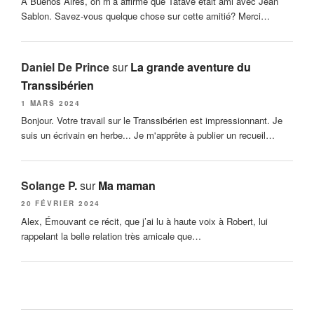
À Buenos Aires, on m’a affirmé que Tatave était ami avec Jean
Sablon. Savez-vous quelque chose sur cette amitié? Merci…
Daniel De Prince
sur
La grande aventure du
Transsibérien
1 MARS 2024
Bonjour. Votre travail sur le Transsibérien est impressionnant. Je
suis un écrivain en herbe... Je m'apprête à publier un recueil…
Solange P.
sur
Ma maman
20 FÉVRIER 2024
Alex, Émouvant ce récit, que j’ai lu à haute voix à Robert, lui
rappelant la belle relation très amicale que…