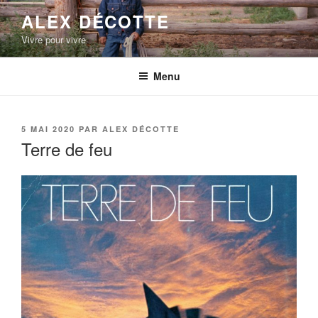
Aller
ALEX DÉCOTTE
au
Vivre pour vivre
contenu
principal
Menu
PUBLIÉ
5 MAI 2020
PAR
ALEX DÉCOTTE
LE
Terre de feu